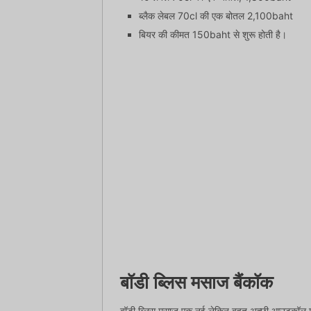
ब्लैक लेबल 70cl की एक बोतल 2,100baht
बियर की कीमत 150baht से शुरू होती है।
बॉडी ब्लिस मसाज बैंकॉक
बॉडी ब्लिस मसाज एक नई लेकिन बहुत अच्छी आउटकॉल मसाज 