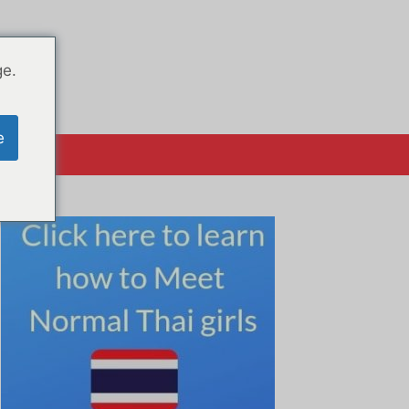
ge.
e
क