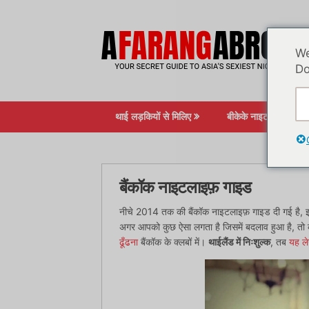
सामग्री
पर
जाएं
We
Do
थाई लड़कियों से मिलिए
बीकेके नाइटलाइफ़
बैंकॉक नाइटलाइफ़ गाइड
नीचे 2014 तक की बैंकॉक नाइटलाइफ़ गाइड दी गई है, इस
अगर आपको कुछ ऐसा लगता है जिसमें बदलाव हुआ है, तो कृपय
ढूँढना
बैंकॉक के क्लबों में।
थाईलैंड में निःशुल्क
, तब
यह लेख