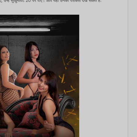
ए, उन्हें सुखुमविट 20 पर पाएँ। आप यहाँ उनकी पेशकश देख सकते हैं: