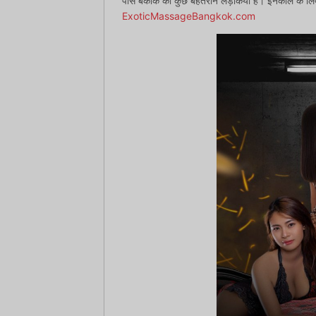
पास बैंकॉक की कुछ बेहतरीन लड़कियाँ हैं। इनकॉल के लि
ExoticMassageBangkok.com