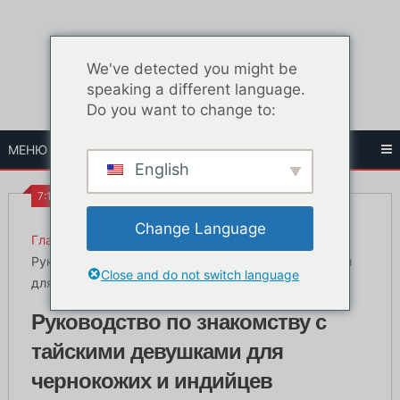
Перейти
к
содержанию
We've detected you might be
speaking a different language.
Do you want to change to:
МЕНЮ
English
7:15 ДП
Change Language
Главная
Жизнь в Бангкоке
Руководство по знакомству с тайскими девушками
Close and do not switch language
для чернокожих и индийцев
Руководство по знакомству с
тайскими девушками для
чернокожих и индийцев