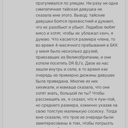
прогуливался по улицам. Ни разу ни одна
симпатичная тайская девушка не
сказала мне этого. Вывод: тайские
девушки боятся прихвостней и думают,
что их разобьют и убьют. Ледибои любят
мясо и хотят, чтобы их ублажал хенч, я
думаю. Что касается размера члена, то
во время 4-месячного пребывания в БКК
у меня было несколько друзей,
приехавших из Великобритании, и они
хотели посетить DR BJ's. Двое из нас
зашли внутрь и сели, в то время как
очередь из примерно дюжины девушек
была приведена. Многие из них
хихикали, и мамаша сказала, что они
хотят знать, большой ли ты? Чтобы
рассмешить их, я сказал, что я пум-пой,
но среднего размера, комично указав на
свою толстую маленькую сосиску. Тогда
мне сказали, что трое из очереди были
заинтересованы в том, чтобы погрызть