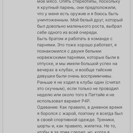
мое мясо. Опять стереотипы, поскольку
я крупный парень, они предположили,
что у меня есть оружие и я боюсь быть
уничтоженным. Мой белый друг, который
был довольно маленького роста, выбрал
себе одного из всей очереди.
Быть братом и работать в команде с
парнями. Это тоже хорошо работает, я
познакомился с двумя белыми
норвежскими парнями, которые были в
отпуске, и мы имели большой успех на
вечерах в клубах, и вообще тайские
девушки были очень восприимчивы.
Раньше я не ходил в клубы один (считал
это скучным), если только не проводил
неделю или около того в Паттайе и не
использовал вариант P4P.
Одевание: Как правило, в дневное время
я боролся с жарой, поэтому я всегда был
в своей спортивной одежде. Треники,
шорты и, как правило, жилетка. Не то,
чтобы я за этим следил, но, когда я