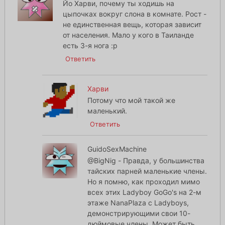
Йо Харви, почему ты ходишь на
цыпочках вокруг слона в комнате. Рост -
не единственная вещь, которая зависит
от населения. Мало у кого в Таиланде
есть 3-я нога :p
Ответить
Харви
Потому что мой такой же
маленький.
Ответить
GuidoSexMachine
@BigNig - Правда, у большинства
тайских парней маленькие члены.
Но я помню, как проходил мимо
всех этих Ladyboy GoGo's на 2-м
этаже NanaPlaza с Ladyboys,
демонстрирующими свои 10-
дюймовые члены. Может быть,