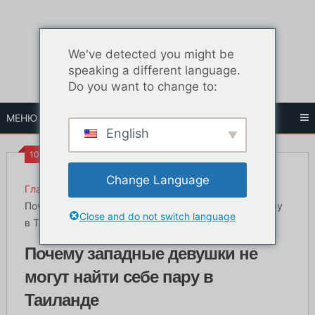
Перейти
к
содержанию
We've detected you might be
speaking a different language.
Do you want to change to:
МЕНЮ
English
10:48 ДП
Change Language
Главная
Жизнь в Бангкоке
Почему западные девушки не могут найти себе пару
Close and do not switch language
в Таиланде
Почему западные девушки не
могут найти себе пару в
Таиланде