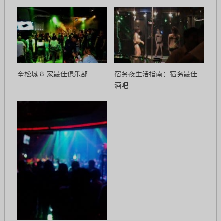
奎松城 8 家最佳俱乐部
宿务夜生活指南：宿务最佳
酒吧