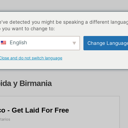
've detected you might be speaking a different langua
 you want to change to:
English
Change Languag
nocturna en BKK
Entradas de blog
Asia
Las me
Close and do not switch language
o con
ida y Birmania
co - Get Laid For Free
tarios