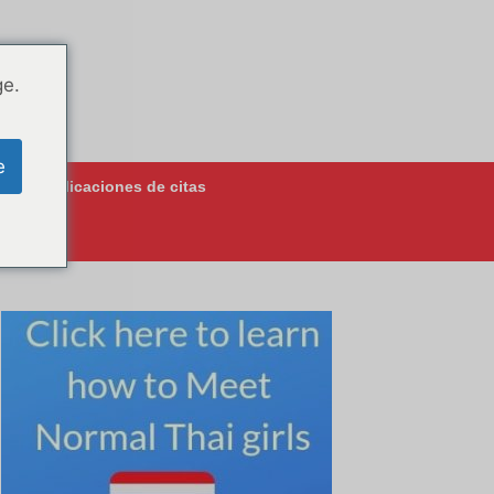
ge.
e
jores aplicaciones de citas