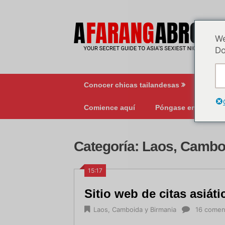
Ir
al
contenido
We
Do
Conocer chicas tailandesas
Vida 
Comience aquí
Póngase en contact
Categoría:
Laos, Cambo
15:17
Sitio web de citas asiáti
Laos, Camboida y Birmania
16 comen