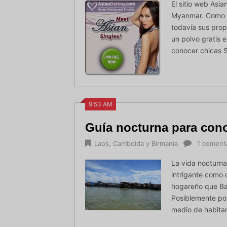
El sitio web Asia
Myanmar. Como c
todavía sus prop
un polvo gratis
conocer chicas S
9:53 AM
Guía nocturna para con
Laos, Camboida y Birmania
1 coment
La vida nocturna
intrigante como 
hogareño que Ba
Posiblemente po
medio de habita