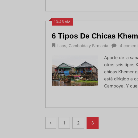
10:46 AM
6 Tipos De Chicas Khem
Laos, Camboida y Birmania
4 coment
Aparte de la sa
otros seis tipos 
chicas Khemer gr
está dirigido a 
Camboya. Y cues
Navegación
1
2
3
de