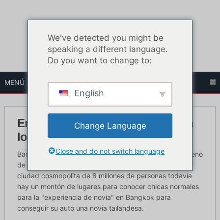
Ir
al
contenido
We've detected you might be
speaking a different language.
Do you want to change to:
MENÚ
English
Encontrar una novia tailandesa en
Change Language
los clubes nocturnos de Bangkok
Close and do not switch language
Bangkok tiene un poco de mala reputación por estar lleno
de prostitutas y ladyboys (que es), pero al ser una
ciudad cosmopolita de 8 millones de personas todavía
hay un montón de lugares para conocer chicas normales
para la "experiencia de novia" en Bangkok para
conseguir su auto una novia tailandesa.