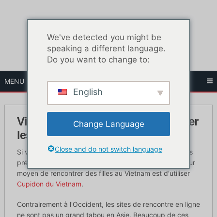
Skip
to
content
We've detected you might be
speaking a different language.
Do you want to change to:
MENU
English
Vietnam Cupid Review - Rencontrer
Change Language
les filles les plus sexy
Close and do not switch language
Si vous visitez le Vietnam pour des vacances ou si vous
prévoyez d'y vivre pendant un certain temps, le meilleur
moyen de rencontrer des filles au Vietnam est d'utiliser
Cupidon du Vietnam
.
Contrairement à l'Occident, les sites de rencontre en ligne
ne sont pas un grand tabou en Asie. Beaucoup de ces