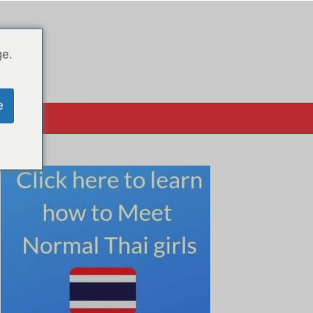
ge.
e
क