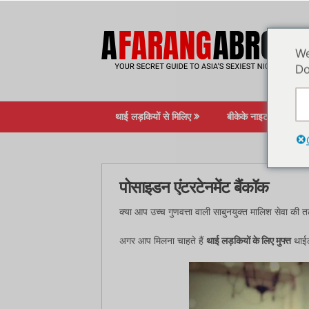
सामग्री
पर
जाएं
We
Do
थाई लड़कियों से मिलिए
बीकेके नाइटलाइफ़
पोसाइडन एंटरटेनमेंट बैंकॉक
क्या आप उच्च गुणवत्ता वाली साबुनयुक्त मालिश सेवा की
अगर आप मिलना चाहते हैं
थाई लड़कियों के लिए मुफ्त
थाईल