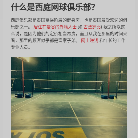
什么是西庭网球俱乐部？
西庭俱乐部是泰国富裕阶层的健身房，也是泰国最受欢迎的俱
乐部之一。
居住在曼谷的外籍人士
如
古法罗比
).我之所以这
么说，是因为他们的定价相当昂贵，而且从我在那里的时间来
看，那里的顾客似乎都是富家子弟。
网上赚钱
和年长的工作
专业人员。