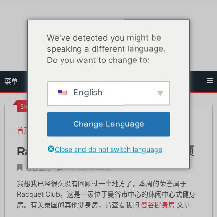
跳
至
内
We've detected you might be
容
speaking a different language.
Do you want to change to:
菜单
English
5:48 下午
Change Language
首页
曼谷生活
Racquet Club Bangkok 健身房回顾
Close and do not switch language
Racquet Club Bangkok 健身房回顾
曼谷生活
12 Comments
我想我已经很久没有回顾过一个地方了，本周的荣誉属于
Racquet Club。这是一家位于曼谷市中心的休闲中心式健身
房。有关泰国的其他健身房，请查看我的
曼谷健身房
文章