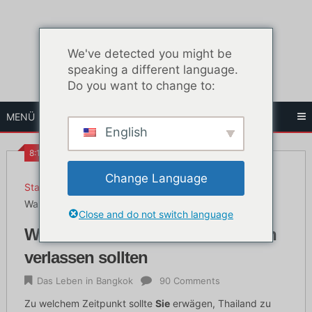
Zum
Inhalt
springen
We've detected you might be
speaking a different language.
Do you want to change to:
MENÜ
English
8:17 a.m.
Change Language
Startseite
Das Leben in Bangkok
Warum Sie Thailand in Ihren 30ern verlassen sollten
Close and do not switch language
Warum Sie Thailand in Ihren 30ern
verlassen sollten
Das Leben in Bangkok
90 Comments
Zu welchem Zeitpunkt sollte
Sie
erwägen, Thailand zu