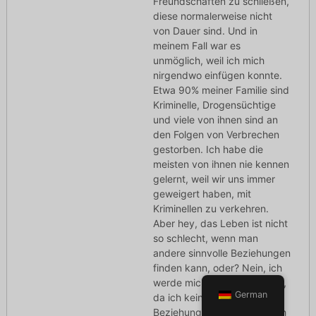
Freundschaften zu schließen,
diese normalerweise nicht
von Dauer sind. Und in
meinem Fall war es
unmöglich, weil ich mich
nirgendwo einfügen konnte.
Etwa 90% meiner Familie sind
Kriminelle, Drogensüchtige
und viele von ihnen sind an
den Folgen von Verbrechen
gestorben. Ich habe die
meisten von ihnen nie kennen
gelernt, weil wir uns immer
geweigert haben, mit
Kriminellen zu verkehren.
Aber hey, das Leben ist nicht
so schlecht, wenn man
andere sinnvolle Beziehungen
finden kann, oder? Nein, ich
werde mich nie niederlassen,
German
da ich kein Interesse an
Beziehungen habe. Wenn ich