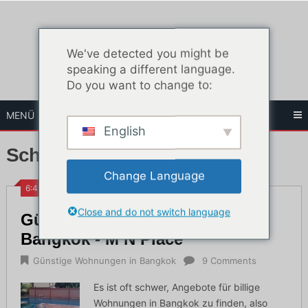
Zum
Inhalt
springen
We've detected you might be
speaking a different language.
Do you want to change to:
MENÜ
English
Schlagwort:
M N Ort
Change Language
6:49 p.m.
Close and do not switch language
Günstige Wohnungen in
Bangkok - M N Place
Günstige Wohnungen in Bangkok
9 Comments
Es ist oft schwer, Angebote für billige
Wohnungen in Bangkok zu finden, also