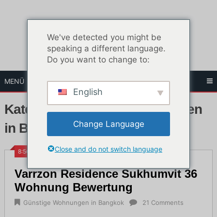
Zum
Inhalt
springen
We've detected you might be
speaking a different language.
Do you want to change to:
MENÜ
English
Kategorie:
Günstige Wohnungen
Change Language
in Bangkok
Close and do not switch language
8:56 p.m.
Varrzon Residence Sukhumvit 36
Wohnung Bewertung
Günstige Wohnungen in Bangkok
21 Comments