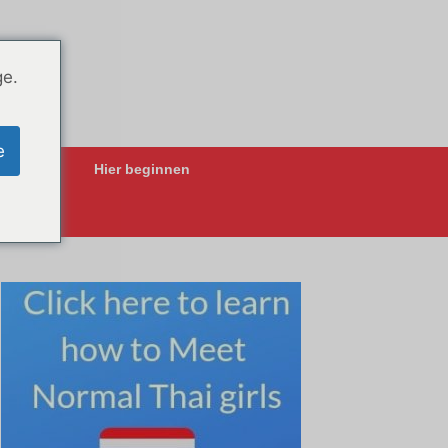
ge.
e
ing-Apps
Hier beginnen