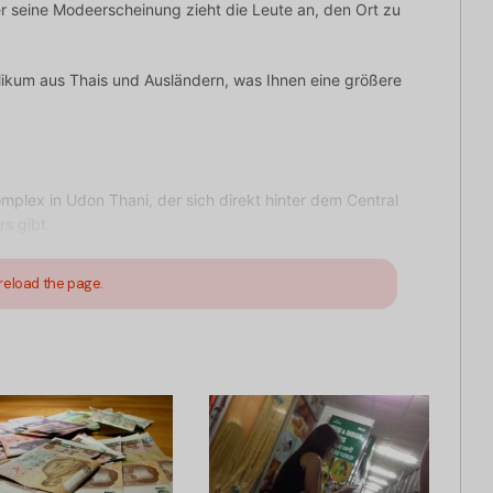
er seine Modeerscheinung zieht die Leute an, den Ort zu
blikum aus Thais und Ausländern, was Ihnen eine größere
mplex in Udon Thani, der sich direkt hinter dem Central
rs gibt.
reload the page.