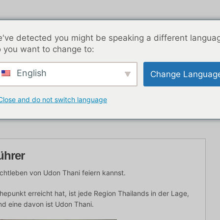
've detected you might be speaking a different langua
 you want to change to:
English
Change Languag
K Nachtleben
Blog-Beiträge
Asien
Beste Dat
Close and do not switch language
ührer
achtleben von Udon Thani feiern kannst.
punkt erreicht hat, ist jede Region Thailands in der Lage,
d eine davon ist Udon Thani.