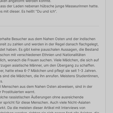
Küken angetörnt werden könnte.
, dass der Laden nebenan hübsche junge Masseurinnen hatte.
 mit dieser. Es heißt "Du und ich".
nterhalte Besucher aus dem Nahen Osten und der indischen
bereit zu zahlen und werden in der Regel danach flachgelegt,
det haben. Es gibt keine pauschalen Aussagen, die Bestand
schon mit verschiedenen Ethnien und Nationalitäten
lich, wonach die Frauen suchen. Viele Mädchen, die sich auf
vorzugen asiatische Männer, um den Übergang zu schaffen.
er, hatte etwa 6-7 Mädchen und pflegt sie seit 1-3 Jahren.
Es sind die Mädchen, die ihn anrufen. Meistens Studentinnen,
s.
und Menschen aus dem Nahen Osten abweisen, sind in der
 Prostituierten warnt.
, solche rassistischen Äußerungen ohne ausreichende
 spricht für diese Menschen. Auch viele Nicht-Asiaten
t. Da die meisten dieser Artikel mit Interviews von
hrieben werden, richten sie sich gegen fast alle Asiaten, die