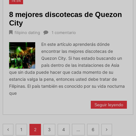
14:54
8 mejores discotecas de Quezon
City
filipino dating
1 comentario
En este artículo aprenderás dónde
encontrar las mejores discotecas de
Quezon City. Si has estado buscando un
país dentro de las instalaciones de Asia
que sin duda puede hacer que cada momento de su
estancia valga la pena, entonces usted debe tratar de
Filipinas. El país también es conocido por su vida nocturna
que
Seguir leyendo
Navegación
1
2
3
4
...
6