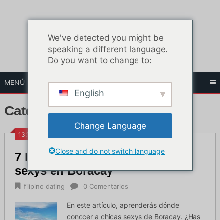
Ir
al
contenido
We've detected you might be
speaking a different language.
Do you want to change to:
MENÚ
English
Categoría:
filipino dating
Change Language
13.15 H
Close and do not switch language
7 lugares para conocer chicas
sexys en Boracay
filipino dating
0 Comentarios
En este artículo, aprenderás dónde
conocer a chicas sexys de Boracay. ¿Has