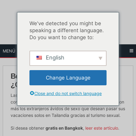
Ir
al
contenido
We've detected you might be
speaking a different language.
Do you want to change to:
MENÚ
English
Beer Bar Girls en Bangkok -
Change Language
¿Cuánto cuesta?
Close and do not switch language
Las chicas de Bangkok están muy dispuestas a
complacerte siempre que tengas el dinero. Cada vez son
más los extranjeros ávidos de sexo que desean pasar sus
vacaciones solos en Tailandia gracias al turismo sexual.
Si desea obtener
gratis en Bangkok
,
leer este artículo
.