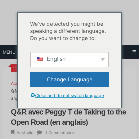
Skip
to
content
We've detected you might be
speaking a different language.
Do you want to change to:
MENU
English
11:53 HEURES
Change Language
Accueil
Australie
Q&R avec Peggy T de Taking to the Open Road (en
Close and do not switch language
anglais)
Q&R avec Peggy T de Taking to the
Open Road (en anglais)
Australie
1 Commentaire