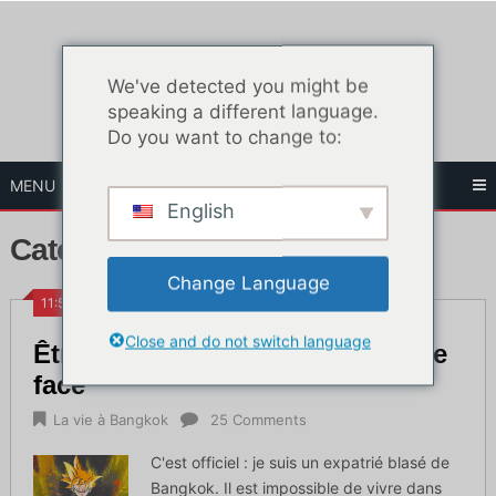
Skip
to
content
We've detected you might be
speaking a different language.
Do you want to change to:
MENU
English
Catégorie :
La vie à Bangkok
Change Language
11:50 HEURES
Close and do not switch language
Être blasé en Thaïlande et y faire
face
La vie à Bangkok
25 Comments
C'est officiel : je suis un expatrié blasé de
Bangkok. Il est impossible de vivre dans