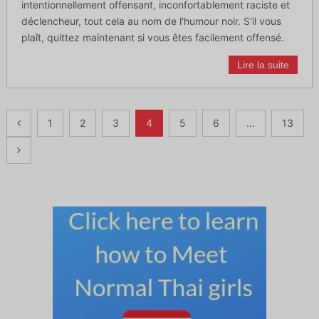
intentionnellement offensant, inconfortablement raciste et
déclencheur, tout cela au nom de l'humour noir. S'il vous
plaît, quittez maintenant si vous êtes facilement offensé.
Lire la suite
Navigation
1
2
3
4
5
6
…
13
des
articles