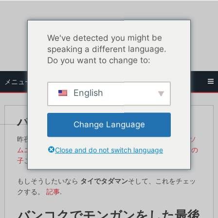
コ
ン
テ
We've detected you might be
ン
speaking a different language.
ツ
Do you want to change to:
へ
ス
メニュー
キ
English
ッ
プ
バンコクでモンガリング
Change Language
昨夜、バンコクでモンガンをしようと決めたんだ。
インソ
Close and do not switch language
ムニア・ナイトクラブ
.ナイトクラブが好きなら
タイの女の
子
ここは、バンコクで最も美味しいお店のひとつだ。
もしそうしたいなら
タイでタダマン
そして、これをチェッ
クする。
記事
.
バンコクでモンガンをした最後