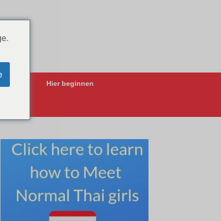
ge.
e
ing-Apps
Hier beginnen