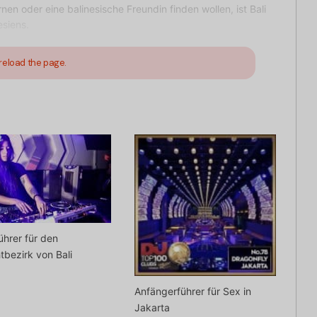
n oder eine balinesische Freundin finden wollen, ist Bali
esiens.
reload the page.
ührer für den
htbezirk von Bali
Anfängerführer für Sex in
Jakarta