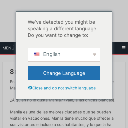
Ir
al
contenido
We've detected you might be
speaking a different language.
Do you want to change to:
MENÚ
English
8 mejores bares Go Go de Manila
Change Language
En este artículo encontrarás los mejores bares go go de
Close and do not switch language
Manila en la calle Burgos.
¿A quién no le gusta Manila? (Vale, a las chicas blancas).
Manila es una de las mejores ciudades que se pueden
visitar en vacaciones. Manila tiene mucho que ofrecer a
sus visitantes e incluso a sus habitantes, y lo que la ha