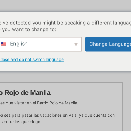
've detected you might be speaking a different langua
 you want to change to:
English
Change Languag
nocturna en BKK
Entradas de blog
Asia
Las me
Close and do not switch language
o con
io Rojo de Manila
s que visitar en el Barrio Rojo de Manila.
 países para pasar las vacaciones en Asia, ya que cuenta con
s entre las que elegir.