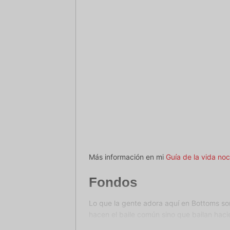
Más información en mi
Guía de la vida no
Fondos
Lo que la gente adora aquí en Bottoms son
hacen el baile común sino que bailan haci