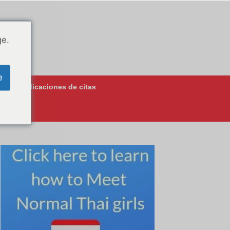
ge.
e
jores aplicaciones de citas