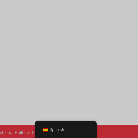
Spanish
l sitio
.
Política de privacidad
.
Volver arriba ↑