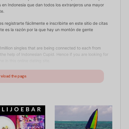
s en Indonesia que dan todos los extranjeros una mayor
te.
registrarte fácilmente e inscribirte en este sitio de citas
nte es la razón por la que hay un montón de gente
1million singles that are being connected to each from
 the help of Indonesian Cupid. Hence if you are looking for
 in this online dating site.
reload the page.