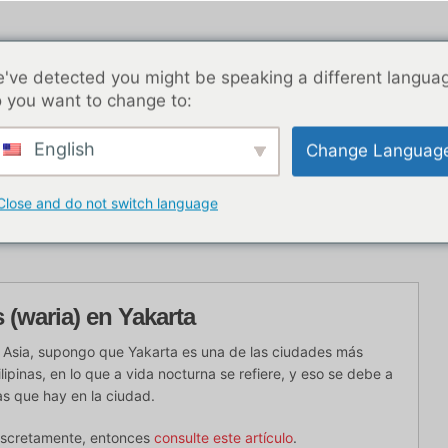
've detected you might be speaking a different langua
 you want to change to:
English
Change Languag
nocturna en BKK
Entradas de blog
Asia
Las me
Close and do not switch language
o con
(waria) en Yakarta
de Asia, supongo que Yakarta es una de las ciudades más
lipinas, en lo que a vida nocturna se refiere, y eso se debe a
as que hay en la ciudad.
discretamente, entonces
consulte este artículo
.