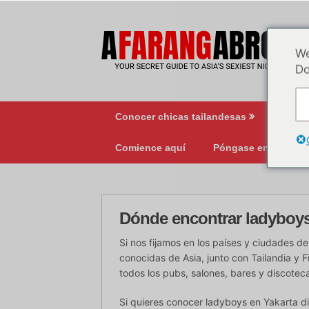
Ir
al
contenido
We
Do
Conocer chicas tailandesas
Vida 
Comience aquí
Póngase en contact
Dónde encontrar ladyboys 
Si nos fijamos en los países y ciudades 
conocidas de Asia, junto con Tailandia y Fi
todos los pubs, salones, bares y discotec
Si quieres conocer ladyboys en Yakarta 