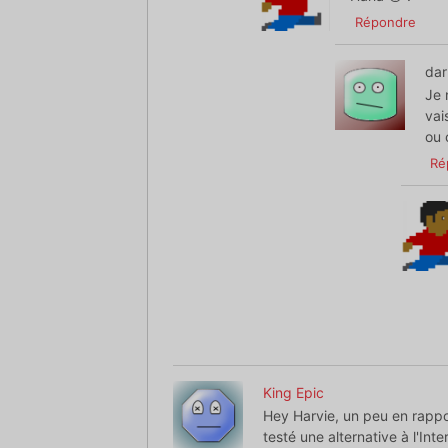
Répondre
dar
Je 
vai
ou 
Ré
King Epic
Hey Harvie, un peu en rappor
testé une alternative à l'In