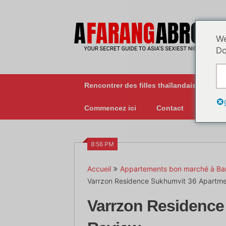
Skip
to
content
We
Do
Rencontrer des filles thaïlandaises
Commencez ici
Contact
8:56 PM
Accueil
Appartements bon marché à B
Varrzon Residence Sukhumvit 36 Apartm
Varrzon Residence