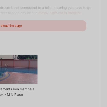
edroom is not connected to a toilet meaning you have to go
treet to snap city after a
messy night out in Bangkok
.
reload the page.
tements bon marché à
ok - M N Place