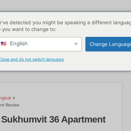
've detected you might be speaking a different langua
 you want to change to:
English
Change Languag
Vie nocturne à BKK
Articles de blog
Asie
Mei
Close and do not switch language
angkok
ent Review
 Sukhumvit 36 Apartment