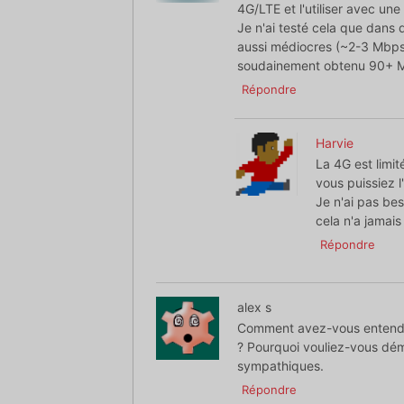
4G/LTE et l'utiliser avec un
Je n'ai testé cela que dans d
aussi médiocres (~2-3 Mbps),
soudainement obtenu 90+ 
Répondre
Harvie
La 4G est limi
vous puissiez l
Je n'ai pas be
cela n'a jamai
Répondre
alex s
Comment avez-vous entendu 
? Pourquoi vouliez-vous démé
sympathiques.
Répondre