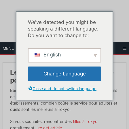
Skip
to
content
We've detected you might be
speaking a different language.
Do you want to change to:
MENU
English
Les 7 meilleurs quartiers de Tokyo
Change Language
pour le sexe
Close and do not switch language
Besoin d'en savoir plus sur les Soaplands à Tokyo ? Dans
ce guide, nous vous dirons ce qui se passe dans ces
établissements, combien coûte le service pour adultes et
quels sont les meilleurs à Tokyo.
Si vous souhaitez rencontrer des
filles à Tokyo
gratuitement,
lire cet article
.