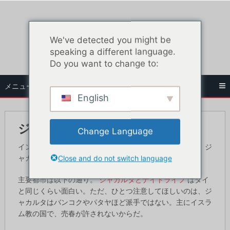
コ
ン
テ
We've detected you might be
ン
speaking a different language.
ツ
Do you want to change to:
へ
ス
メニュー
キ
English
ッ
プ
ジャカルタ・セックス入門
Change Language
インドネシアはアジアの休暇のもう一つの目的地であり、ジ
Close and do not switch language
ャカルタにはセックスを見つける場所がたくさんある。
主要都市は以下の通り。
ジャカルタとナイトライフ
はタイ
と同じくらい面白い。ただ、ひとつ注意してほしいのは、ジ
ャカルタはバンコクやパタヤほど派手ではない。主にイスラ
ム教の国で、売春が許されないからだ。