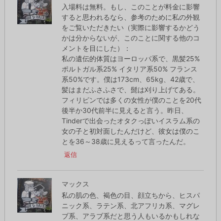
入場料は無料。もし、このことが料金に影響
すると思われるなら、参考のために私の外観
をご覧いただきたい（実際に影響するかどう
かは分からないが、このことに関する他のコ
メントを目にした）：
私の遺伝的体質はヨーロッパ系で、黒髪25%
ポルトガル系25% イタリア系50% フランス
系50%です。僕は173cm、65kg、42歳で、
髪はまだふさふさで、髭は刈り上げてある。
フィリピンでは多くの女性が僕のことを20代
後半か30代前半に見えると言う。昨日、
Tinderで出会ったオタクっぽいイスラム系の
女の子と初対面したんだけど、彼女は僕のこ
とを36～38歳に見えるって言ったんだ。
返信
マックス
私の肌の色、褐色の目、顔立ちから、ヒスパ
ニック系、ラテン系、北アフリカ系、マグレ
ブ系、アラブ系だと思う人もいるかもしれな