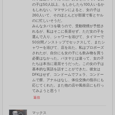
の子は50人以上、もしかしたら100人いるか
もしれない。ママサンによると、女の子は
260人いて、そのほとんどが部屋で客とヤル
のに忙しいそうだ。
みんなタバコを吸うので、受動喫煙が予想さ
れるが、私はそこに長居せず、ただ女の子を
選んで入り、シャワーを浴びて、タイマーで
50分間ノンストップでセックスして、またシ
ャワーを浴びて、店を出た。私はプロポーズ
されたが、自分にも女の子にも飲み物を買う
必要はなかった。パタヤとは違って、女の子
たちは本当に退屈そうだった。この女の子は
基本的な英語を話すことができた。彼女は
DFKはせず、コンドームでフェラ、コンドー
ムで膣、アナルはなし、体位交換の指示にも
応じてくれた。また他の店や風俗店にも行っ
てみようと思う！
返信
マックス