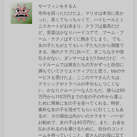
サーフィンをする人
市内を回っただけだよ。マリオは本当に良か
った。若くてちっちゃくて、ハイヒールとミ
ニスカートがお決まり。クラブは最高だけ
ど、音楽はかなりハードコアで、ブーム・ブ
ーム・テクノはすぐに飽きてしまう。 でも、
女の子たちがとてもいい子たちだから我慢で
きる。他のクラブに比べて、ぎこちなさや強
引さがない。ダンサーはまだ1.5mだけど、ベ
ッドルームでは彼女たちの方がずっと自信に
満ちていてクリエイティブだと思う。bbのサ
ービスも受けたよ。ここのママさんたちは、
クラシックやトラベルの半分もしつこくな
い、かなりクルージーな人たちだ。彼らは90
万円から110万円までの女の子の中から選ぶ
ために簡単に女の子を並べてくれる。時折、
素朴な女の子を混ぜてもらいに行くこともあ
るが、その場合は向かいのカラオケ・バーが
お勧めで、女の子は40万円だ。また、お金を
払わされるのを避けるために、自分のコンド
ームを持っていくこと。皆さんのお役に立て