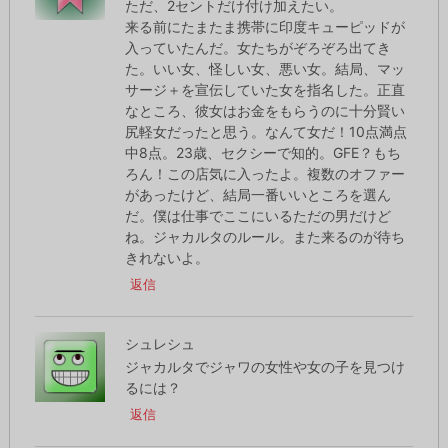
ただ、2セントだけ付け加えたい。
来る前にたまたま携帯に印度キューピッドが
入っていたんだ。女たちがぞろぞろ出てき
た。いい女、怪しい女、悪い女。結局、マッ
サージ＋を宣伝していた女を指名した。正直
なところ、彼女はお金をもらうのに十分賢い
尻軽女だったと思う。なんて女だ！10点満点
中8点。23歳、セクシーで知的。GFE？もち
ろん！この店気に入ったよ。複数のオファー
があったけど、結局一番いいところを選ん
だ。僕は仕事でここにいるただの男だけど
ね。ジャカルタのルール。また来るのが待ち
きれないよ。
返信
シュレシュ
ジャカルタでジャワの女性や女の子を見つけ
るには？
返信