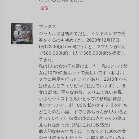
返信
マックス
ジャカルタは初めてだし、インドネシアで売
春をするのも初めてだ。2023年12月17日
(日)22:00頃Travelに行くと、ママサンが2人
で500,000IdR、1人で365,000IdRを提案し
てきた。
私は1人の女の子を選びました、私にとって彼
女は10/10の超ホットで美しいです（私はパ
タヤに何度も行ったことがあり、2015年から
はほとんどフィリピンに住んでいます）。彼
女は27歳、平らなお腹、スリムで丸いお尻、
小さなウエストと広いヒップの砂時計体型、
丸いオッパイ。顔 100% 私のタイプ 非の打ち
どころのない歯。すでに赤ちゃんが1人いると
言っていたが、彼女の体には赤ちゃんの傷は
見られなかった（私はこれに敏感だ）。
個人的な好みで言えば、少なくとも30%の女
の子は超ホットだった。お客を待っている女