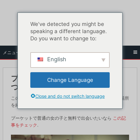
コ
ン
テ
We've detected you might be
ン
speaking a different language.
ツ
Do you want to change to:
へ
ス
メニュー
キ
English
ッ
プ
プーケットでフリーランサーを見
Change Language
つける5つの場所
Close and do not switch language
この記事では、プーケットでフリーの売春婦と出会える場所
を紹介する。
プーケットで普通の女の子と無料で出会いたいなら
この記
事をチェック
.