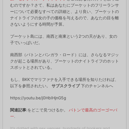
むのですか？さて、私はあなたにプーケットのフリーランサ
ーについて必要なすべての詳細と、より良い、プーケットの
ナイトライフの女の子の価格を与えるので、あなたの目を離
さないようにする時間が予算。
プーケット島には、南西と南東という2つの天があり、女の
子でいっぱいだ。
南西部（パトンとバンガラ・ロード）には、さらなるマジッ
クが起こる場所があり、プーケットのナイトライフのホット
スポットとされている。
もし、BKKでマリファナを入手できる場所を知りたければ、
以下を参照されたい。
サブスクライブ
下のチャンネルへ
https://youtu.be/j0HbIHjnG5g
関連記事
:をどこで見つけるか。
パトンで最高のゴーゴーバ
ー
.
It’s dotted with sex venues, hundreds of hookers and