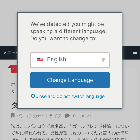
コ
ン
テ
We've detected you might be
ン
speaking a different language.
ツ
Do you want to change to:
へ
ス
メニュー
キ
English
ッ
プ
午前12時48分
Change Language
ホーム
バンコクのナイトライフ
タイのガールフレンド体験
Close and do not switch language
タイのガールフレンド体験
バンコクのナイトライフ
0 コメント
私はここバンコクで悪名高い「ガールフレンド体験」につい
て常に尋ねられる。男性が望むものすべてだと言うのは簡単
だが、私の簡単な答えの後にも、まだ多くの人が疑問を抱い