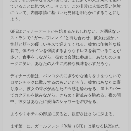
ていることに気づいた。そこで、この非常に人気の高い体験
について、内部事情に基づいた見解を明らかにすることにし
よう。
GFEはディナーデートから始まるかもしれない。お洒落なレ
ストランで "ガールフレンド "と待ち合わせ、彼女は温かい
笑顔と頬への優しいキスで迎えてくれる。彼女は印象的な服
装で、体のラインを強調するようなドレスを着ていることが
多い。食事をしながら、彼女は会話に参加し、あなたのジョ
ークに笑い、あなたの人生に純粋な興味を示すだろう。
ディナーの後は、バンコクのにぎやかな通りを手をつないで
ロマンチックに散歩するのもいいだろう。彼女はあなたに寄
り添い、彼女の香水があなたの五感を酔わせる。屋上のバー
でカクテルを飲みながら、きらめく街並みを眺める。夜の間
中、彼女はあなたに愛情のシャワーを浴びせる。
ようやくホテルの部屋に戻ると、親密さはさらに深まる。
まず第一に、ガールフレンド体験（GFE）は単なる快楽のた