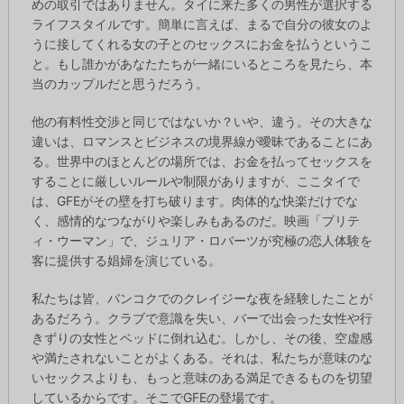
めの取引ではありません。タイに来た多くの男性が選択する
ライフスタイルです。簡単に言えば、まるで自分の彼女のよ
うに接してくれる女の子とのセックスにお金を払うというこ
と。もし誰かがあなたたちが一緒にいるところを見たら、本
当のカップルだと思うだろう。
他の有料性交渉と同じではないか？いや、違う。その大きな
違いは、ロマンスとビジネスの境界線が曖昧であることにあ
る。世界中のほとんどの場所では、お金を払ってセックスを
することに厳しいルールや制限がありますが、ここタイで
は、GFEがその壁を打ち破ります。肉体的な快楽だけでな
く、感情的なつながりや楽しみもあるのだ。映画「プリテ
ィ・ウーマン」で、ジュリア・ロバーツが究極の恋人体験を
客に提供する娼婦を演じている。
私たちは皆、バンコクでのクレイジーな夜を経験したことが
あるだろう。クラブで意識を失い、バーで出会った女性や行
きずりの女性とベッドに倒れ込む。しかし、その後、空虚感
や満たされないことがよくある。それは、私たちが意味のな
いセックスよりも、もっと意味のある満足できるものを切望
しているからです。そこでGFEの登場です。