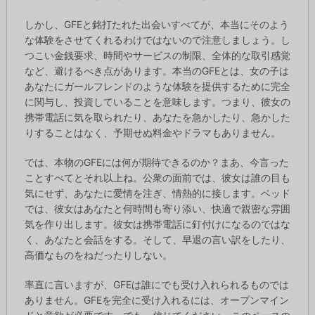
しかし、GFEと銘打たれた出会いすべてが、本当にそのよう
な体験をさせてくれるわけではないので注意しましょう。し
つこい金銭要求、時間やサービスの制限、全体的な取引感覚
など、避けるべき点があります。本当のGFEとは、女の子は
あなたにガールフレンドのような体験を提供するために完全
に関与し、投資していることを意味します。つまり、彼女の
携帯電話に気を取られたり、あなたを急かしたり、急かした
りすることはなく、予期せぬ料金やドラマもありません。
では、本物のGFEには何が期待できるのか？まあ、今言った
ことすべてとそれ以上ね。公衆の面前では、彼女は誰の目も
気にせず、あなたに愛情を注ぎ、情熱的に接します。ベッド
では、彼女はあなたと何時間も寄り添い、快適で親密な雰囲
気を作り出します。彼女は携帯電話に釘付けになるのではな
く、あなたと会話をする。そして、早退の言い訳をしたり、
高価なものをねだったりしない。
率直に言いますが、GFEは誰にでも受け入れられるものでは
ありません。GFEを完全に受け入れるには、オープンマイン