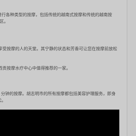
进行各种类型的按摩，包括传统的越南式按摩和传统的越南按
游区。
舒适环境中享受按摩的人的天堂。其宁静的状态和芳香可让您在按摩前放松
a 都是西贡按摩水疗中心中值得推荐的一家。
0 分钟的按摩。胡志明市的所有按摩都包括美容护理服务，即身
松。