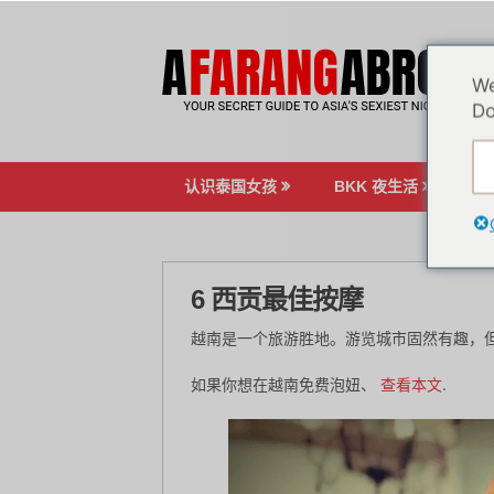
跳
至
内
We
容
Do
认识泰国女孩
BKK 夜生活
博
6 西贡最佳按摩
越南是一个旅游胜地。游览城市固然有趣，
如果你想在越南免费泡妞、
查看本文
.