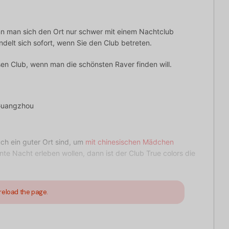
n man sich den Ort nur schwer mit einem Nachtclub
delt sich sofort, wenn Sie den Club betreten.
en Club, wenn man die schönsten Raver finden will.
 Guangzhou
uch ein guter Ort sind, um
mit chinesischen Mädchen
te Nacht erleben wollen, dann ist der Club True colors die
reload the page.