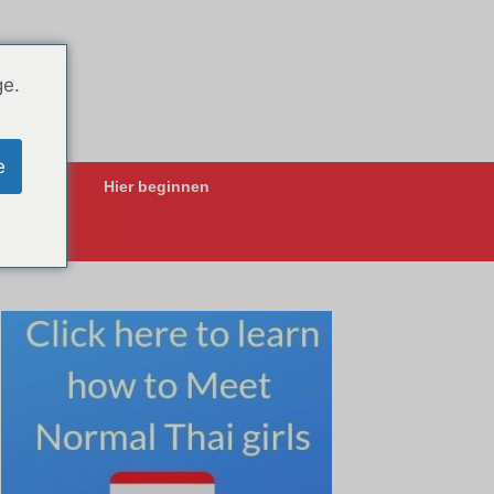
ge.
e
ing-Apps
Hier beginnen