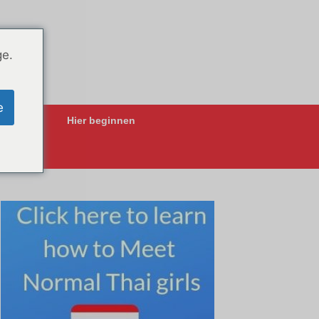
ge.
e
ing-Apps
Hier beginnen