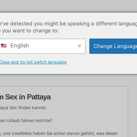
've detected you might be speaking a different langua
 you want to change to:
English
Change Languag
K Nachtleben
Blog-Beiträge
Asien
Beste Dat
Close and do not switch language
m Sex in Pattaya
ttaya Sex finden kannst.
 den Urlaub fahren möchte?
n, und zweifellos haben Sie schon davon gehört, was dieser