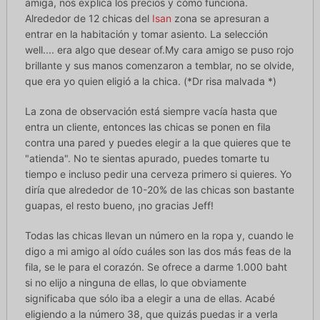
amiga, nos explica los precios y cómo funciona.
Alrededor de 12 chicas del
Isan
zona se apresuran a
entrar en la habitación y tomar asiento. La selección
well.... era algo que desear of.My cara amigo se puso rojo
brillante y sus manos comenzaron a temblar, no se olvide,
que era yo quien eligió a la chica. (*Dr risa malvada *)
La zona de observación está siempre vacía hasta que
entra un cliente, entonces las chicas se ponen en fila
contra una pared y puedes elegir a la que quieres que te
"atienda". No te sientas apurado, puedes tomarte tu
tiempo e incluso pedir una cerveza primero si quieres. Yo
diría que alrededor de 10-20% de las chicas son bastante
guapas, el resto bueno, ¡no gracias Jeff!
Todas las chicas llevan un número en la ropa y, cuando le
digo a mi amigo al oído cuáles son las dos más feas de la
fila, se le para el corazón. Se ofrece a darme 1.000 baht
si no elijo a ninguna de ellas, lo que obviamente
significaba que sólo iba a elegir a una de ellas. Acabé
eligiendo a la número 38, que quizás puedas ir a verla