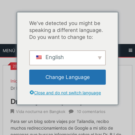
Ir
al
contenido
We've detected you might be
speaking a different language.
Do you want to change to:
MENÚ
English
20:49
Change Language
Inicio
Vida nocturna en Bangkok
Dr Blowjob Bar (Dr BJ)
Close and do not switch language
Dr Blowjob Bar (Dr BJ)
Vida nocturna en Bangkok
10 comentarios
Para ser un blog sobre viajes por Tailandia, recibo
muchos redireccionamientos de Google a mi sitio de
personas que buscan información sobre el bar Dr. BJ de