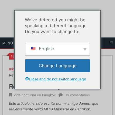
Ir
al
contenido
We've detected you might be
speaking a different language.
Do you want to change to:
MENÚ
English
19:21
Change Language
Inicio
Vida nocturna en Bangkok
Revisión del masaje MITU
Close and do not switch language
Revisión del masaje MITU
Vida nocturna en Bangkok
19 comentarios
Este artículo ha sido escrito por mi amigo James, que
recientemente visitó MITU Massage en Bangkok.