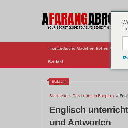
Zum
Inhalt
springen
We
Do
Thailändische Mädchen treffen
BK
Kontakt
15:58 Uhr.
Startseite
Das Leben in Bangkok
Engl
Englisch unterrich
und Antworten