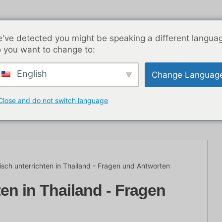
've detected you might be speaking a different langua
 you want to change to:
English
Change Languag
K Nachtleben
Blog-Beiträge
Asien
Beste Dat
Close and do not switch language
isch unterrichten in Thailand - Fragen und Antworten
ten in Thailand - Fragen