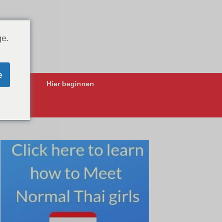
ge.
e
ing-Apps
Hier beginnen