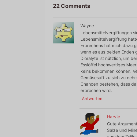
22 Comments
Wayne
Lebensmittelvergiftungen sin
Lebensmittelvergiftung hatte
Erbrechens hat mich dazu ge
wenn es aus beiden Enden gl
Dioralyte ist nützlich, um b
Esslöffel hochwertiges Meer
keins bekommen können. Ve
Gemüsesaft zu sich zu nehme
Chancen bestehen, dass da
erbrochen wird.
Antworten
Harvie
Gute Argumente 
Salze und Mine
aus dem 7-Elev