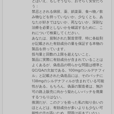
とはいえ、もしそうなら、おそらく安全だろ
う：
禁忌とされる病状、薬、娯楽薬、食べ物／飲
み物などを持っていないか。少なくとも、あ
なたが好きではないか、死なないか、深刻な
治療を必要としないかを確認するために、こ
れについて検索してください。
あなたは、規制された製造管理、特に各錠剤
が記載された有効成分の量を保証する本物の
製品を持っています。
投与量と回数の上限を超えないこと。
製品に実際に有効成分が含まれていることは
よくあるが、偽造品の明らかな問題は標準と
QC/QAの欠如である。100mgのシルデナフィ
ル」と記載された偽造品には、そのバッチに
138mgのシルデナフィルが含まれている可能
性がある。もちろん、偽薬の製造者は、無許
可の路上販売に向かう疑わしいバッチを廃棄
するつもりはない。
推測だが、このクソを拾った私の知り合いの
ほとんどは、有効成分が多いよりも少ない可
能性の方が高いため、問題は起きていない