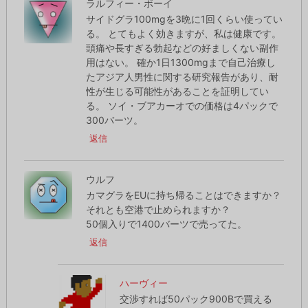
ラルフィー・ボーイ
サイドグラ100mgを3晩に1回くらい使ってい
る。 とてもよく効きますが、私は健康です。
頭痛や長すぎる勃起などの好ましくない副作
用はない。 確か1日1300mgまで自己治療し
たアジア人男性に関する研究報告があり、耐
性が生じる可能性があることを証明してい
る。 ソイ・ブアカーオでの価格は4パックで
300バーツ。
返信
ウルフ
カマグラをEUに持ち帰ることはできますか？
それとも空港で止められますか？
50個入りで1400バーツで売ってた。
返信
ハーヴィー
交渉すれば50パック900Bで買える