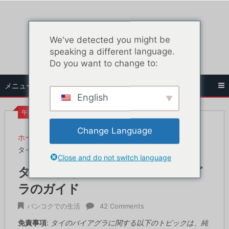
コ
ン
テ
We've detected you might be
ン
speaking a different language.
ツ
Do you want to change to:
へ
ス
メニュー
キ
English
ッ
プ
午前8時48分
Change Language
ホーム
バンコクでの生活
タイにおけるバイアグラとカマグラのガイド
Close and do not switch language
タイにおけるバイアグラとカマグ
ラのガイド
バンコクでの生活
42 Comments
免責事項
:
タイのバイアグラに関する以下のトピックは、純