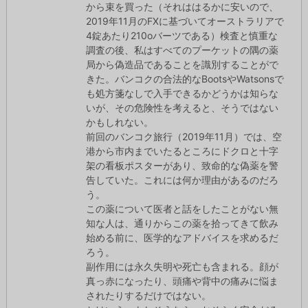
から束を買った（それははるかに安いので、
2019年11月のFXに基づいてオーストラリアで
4錠あたり210oバーツである）検査と慎重な
調査の後、私はすべてのプーケットの隅の薬
局から偽造品であることを識別することがで
きた。バンコクの合法的なBootsやWatsonsで
も処方箋なしで入手できるかどうかは知らな
いが、その危険性を考えると、そうではない
かもしれない。
前回のバンコク旅行（2019年11月）では、空
港から市内までいたるところにドクロと十字
架の看板ポスターがあり、致命的な偽薬を警
告していた。これには何か理由があるのだろ
う。
この薬について医者と話をしたことがない無
知な人は、通りからこの薬を拾ってきて飲み
始める前に、医学的なアドバイスを求めるだ
ろう。
副作用には永久失明や死亡も含まれる。顔が
真っ赤になったり、頭痛や背中の痛みに悩ま
されたりするだけではない。