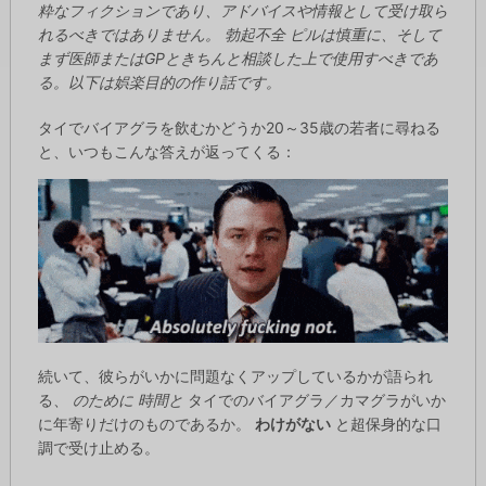
粋なフィクションであり、アドバイスや情報として受け取ら
れるべきではありません。
勃起不全
ピルは慎重に、そして
まず医師またはGPときちんと相談した上で使用すべきであ
る。以下は娯楽目的の作り話です。
タイでバイアグラを飲むかどうか20～35歳の若者に尋ねる
と、いつもこんな答えが返ってくる：
続いて、彼らがいかに問題なくアップしているかが語られ
る、
のために
時間と
タイでのバイアグラ／カマグラがいか
に年寄りだけのものであるか。
わけがない
と超保身的な口
調で受け止める。